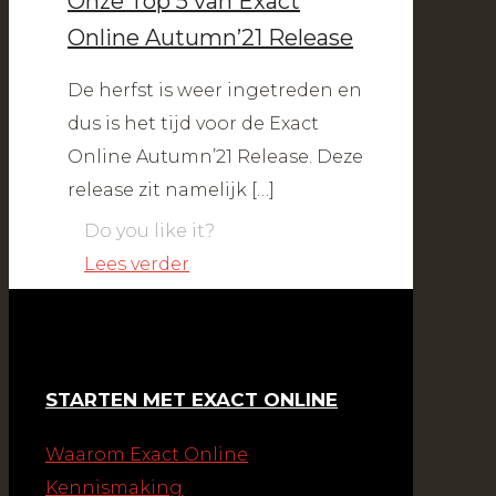
Onze Top 5 van Exact
Online Autumn’21 Release
De herfst is weer ingetreden en
dus is het tijd voor de Exact
Online Autumn’21 Release. Deze
release zit namelijk
[…]
Do you like it?
Lees verder
STARTEN MET EXACT ONLINE
Waarom Exact Online
Kennismaking