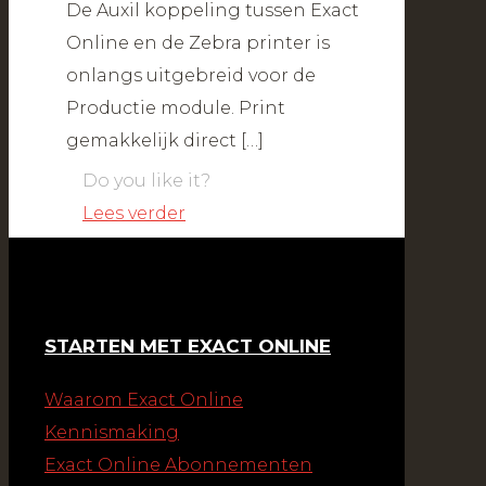
De Auxil koppeling tussen Exact
Online en de Zebra printer is
onlangs uitgebreid voor de
Productie module. Print
gemakkelijk direct
[…]
Do you like it?
Lees verder
STARTEN MET EXACT ONLINE
Waarom Exact Online
Kennismaking
Exact Online Abonnementen