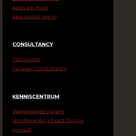
Apps op maat
App portal log-in
CONSULTANCY
Trainingen
Tarieven consultancy
KENNISCENTRUM
Veelgestelde vragen
Voorbereiding Exact Online
consult